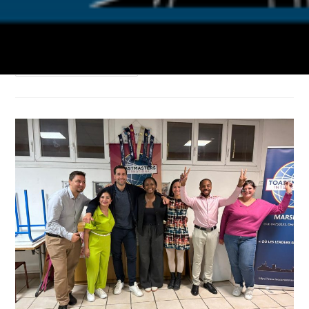
Tout !
Samedi 23
10h -
Cité des Associations,
La Canebière
…
Continuer La Lecture