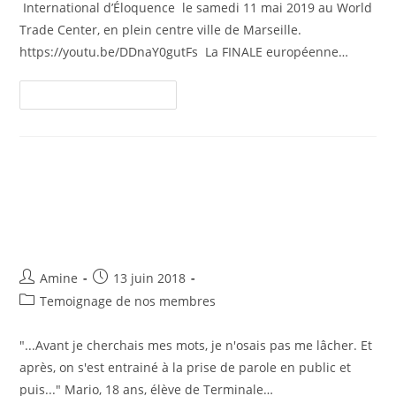
International d’Éloquence le samedi 11 mai 2019 au World
Trade Center, en plein centre ville de Marseille.
https://youtu.be/DDnaY0gutFs La FINALE européenne…
Continuer La Lecture
Témoignage de Mario 18 ans sur
le Programme Jeune de
Toastmasters !
Amine
13 juin 2018
Temoignage de nos membres
"...Avant je cherchais mes mots, je n'osais pas me lâcher. Et
après, on s'est entrainé à la prise de parole en public et
puis..." Mario, 18 ans, élève de Terminale…