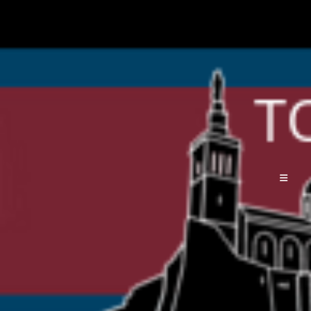
Le Tremplin de la Parole :
Des Mots Qui Changent Tout !
Amine
10 novembre 2024
communication
Le Tremplin de la Parole :
Des Mots Qui Changent