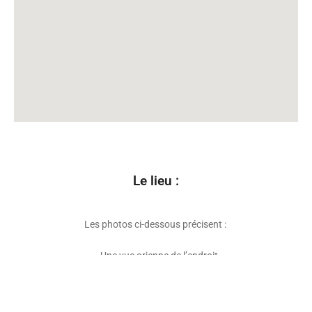
Le lieu :
Les photos ci-dessous précisent :
– Une vue arienne de l’endroit
– La façade de l’établissement